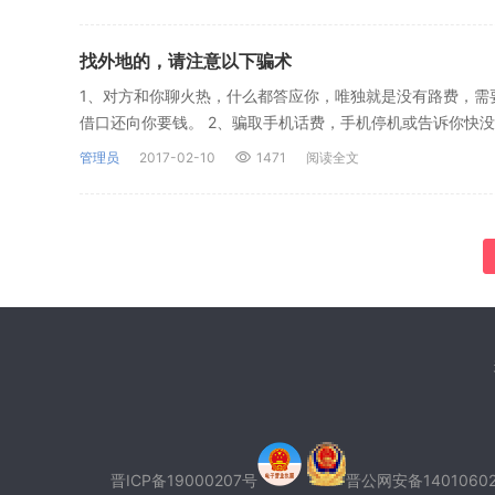
找外地的，请注意以下骗术
1、对方和你聊火热，什么都答应你，唯独就是没有路费，需
借口还向你要钱。 2、骗取手机话费，手机停机或告诉你快没
管理员
2017-02-10
1471
阅读全文
晋ICP备19000207
号
晋公网安备14010602