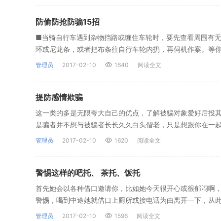
防偷防抢防骗15招
■当骑自行车遇到杂物挡路或缠住车轮时，要先查看周围有
环或尼龙条，或者把布条往自行车轮内扔，再伺机作案。等
管理员
2017-02-10
1640
阅读全文
提防感情欺骗
这一类的多是无限夸大自己的优点，了解被骗对象爱好后投其
是骗者并不想与被骗者长长久久白头偕老，只是想跟你在一
管理员
2017-02-10
1620
阅读全文
警惕这样的吧托、 茶托、饭托
首先她会以各种借口邀请你，比如她今天很开心或很郁闷啊，
警惕，喝到中途她就借口上厕所或接电话为由离开一下，从
管理员
2017-02-10
1596
阅读全文