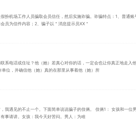
假扮机场工作人员骗取会员信任，然后实施诈骗。诈骗特点：1、普通账
会员为信件内容；2、骗子以＂消息提示员XX＂
的联系电话或住址？他（她）若真心对你的话，一定会也让你真正地走入
作单位，并确信他（她）真的在那里从事着他（她）所
，我遇见的不止一个。下面简单说说骗子的伎俩。 伎俩1： 女孩和一位
：有事请讲。女孩：我今天好苦闷。男人：为啥