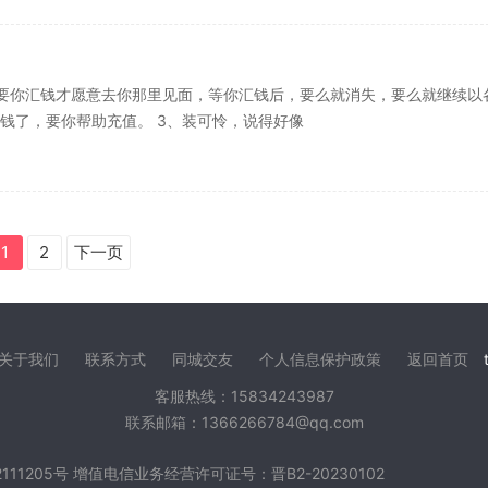
要你汇钱才愿意去你那里见面，等你汇钱后，要么就消失，要么就继续以
钱了，要你帮助充值。 3、装可怜，说得好像
1
2
下一页
关于我们
联系方式
同城交友
个人信息保护政策
返回首页
t
客服热线：15834243987
联系邮箱：1366266784@qq.com
111205号
增值电信业务经营许可证号：晋B2-20230102