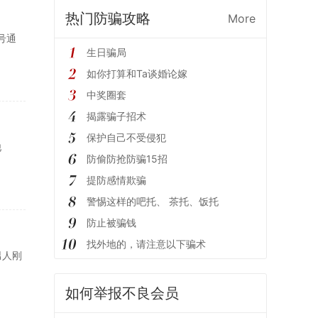
热门防骗攻略
More
号通
生日骗局
如你打算和Ta谈婚论嫁
中奖圈套
揭露骗子招术
保护自己不受侵犯
他
防偷防抢防骗15招
提防感情欺骗
警惕这样的吧托、 茶托、饭托
防止被骗钱
找外地的，请注意以下骗术
男人刚
如何举报不良会员