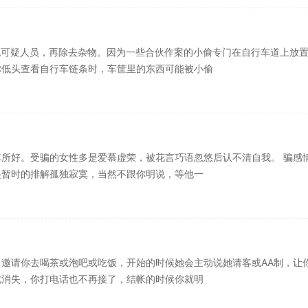
无可疑人员，再除去杂物。因为一些合伙作案的小偷专门在自行车道上放
你低头查看自行车链条时，车筐里的东西可能被小偷
所好。受骗的女性多是爱慕虚荣，被花言巧语忽悠后认不清自我。 骗感
起暂时的排解孤独寂寞，当然不跟你明说，等他一
邀请你去喝茶或泡吧或吃饭，开始的时候她会主动说她请客或AA制，让
此消失，你打电话也不再接了，结帐的时候你就明