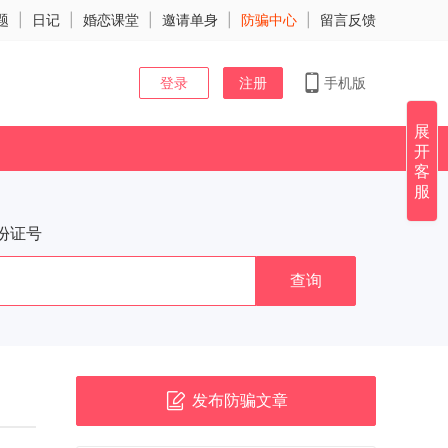
题
|
日记
|
婚恋课堂
|
邀请单身
|
防骗中心
|
留言反馈
登录
注册
手机版
展
开
客
服
份证号
查询
发布防骗文章