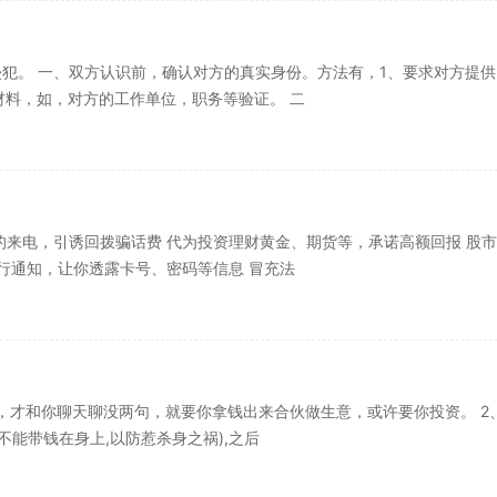
犯。 一、双方认识前，确认对方的真实身份。方法有，1、要求对方提供
材料，如，对方的工作单位，职务等验证。 二
的来电，引诱回拨骗话费 代为投资理财黄金、期货等，承诺高额回报 股
行通知，让你透露卡号、密码等信息 冒充法
，才和你聊天聊没两句，就要你拿钱出来合伙做生意，或许要你投资。 2
不能带钱在身上,以防惹杀身之祸),之后