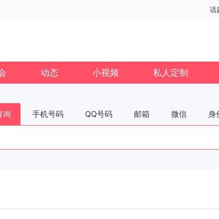
话
会
动态
小视频
私人定制
查询
手机号码
QQ号码
邮箱
微信
身